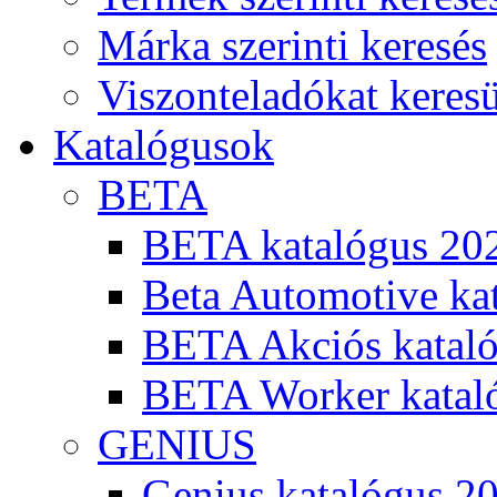
Márka szerinti keresés
Viszonteladókat keres
Katalógusok
BETA
BETA katalógus 20
Beta Automotive ka
BETA Akciós kataló
BETA Worker katal
GENIUS
Genius katalógus 2