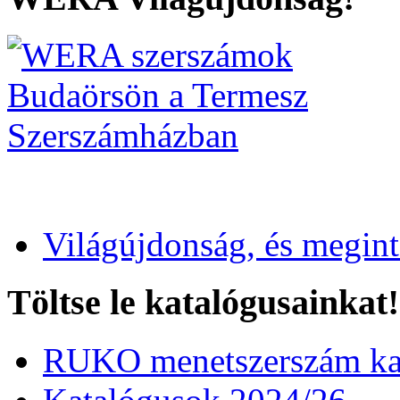
Világújdonság, és megin
Töltse le katalógusainkat!
RUKO menetszerszám kat