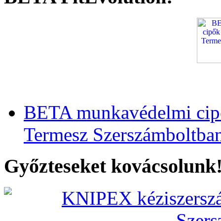
BETA munkavédelmi cipő
Termesz Szerszámboltba
Győzteseket kovácsolunk