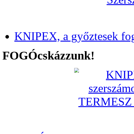
KNIPEX, a győztesek fo
FOGÓcskázzunk!