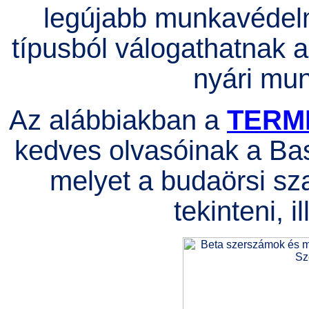
legújabb munkavédelm
típusból válogathatnak a 
nyári mu
Az alábbiakban a
TERM
kedves olvasóinak a Bas
melyet a budaörsi sz
tekinteni, i