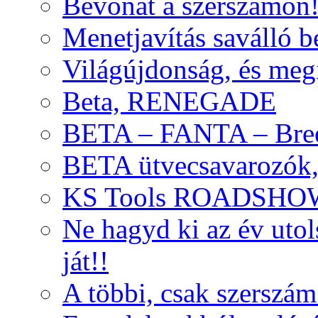
Bevonat a szerszámon
Menetjavítás saválló be
Világújdonság, és meg
Beta, RENEGADE
BETA – FANTA – Bre
BETA ütvecsavarozók, 
KS Tools ROADSHO
Ne hagyd ki az év uto
ját!!
A többi, csak szerszám