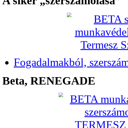
A siker „szerszámolása”
Fogadalmakból, szerszá
Beta, RENEGADE