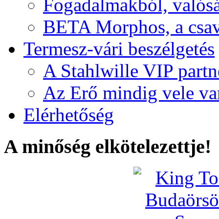
Fogadalmakból, valós
BETA Morphos, a csav
Termesz-vári beszélgetés
A Stahlwille VIP partn
Az Erő mindig vele va
Elérhetőség
A minőség elkötelezettje!