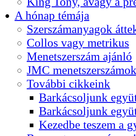
King Tony, avagy a pre
A hónap témája
Szerszámanyagok áttek
Collos vagy metrikus
Menetszerszám ajánló
JMC menetszerszámo
További cikkeink
Barkácsoljunk együt
Barkácsoljunk együtt
Kezedbe teszem a 