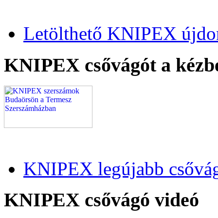
Letölthető KNIPEX újdo
KNIPEX csővágót a kézb
KNIPEX legújabb csővág
KNIPEX csővágó videó