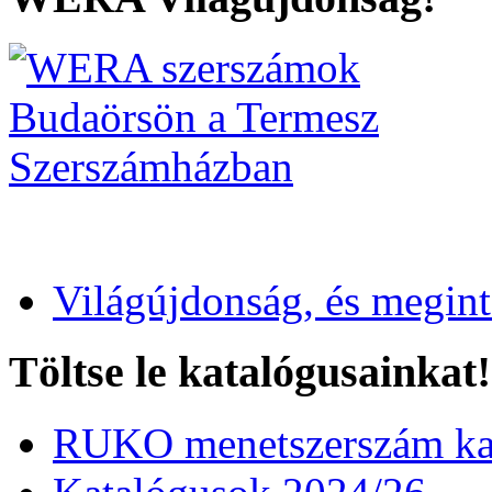
Világújdonság, és megin
Töltse le katalógusainkat!
RUKO menetszerszám kat