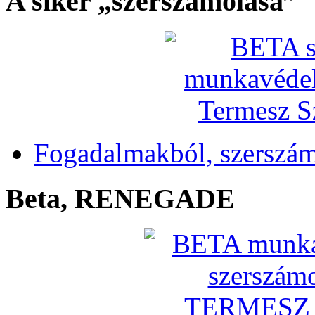
A siker „szerszámolása”
Fogadalmakból, szerszá
Beta, RENEGADE