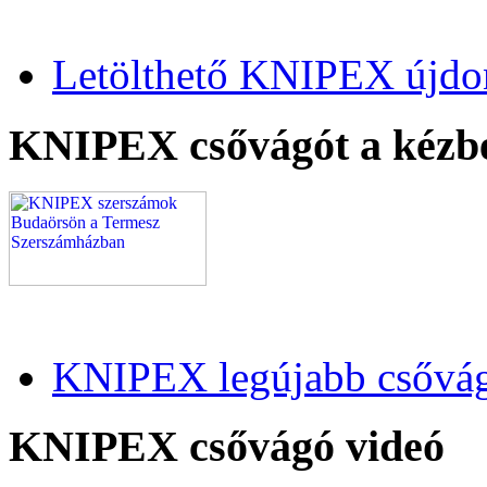
Letölthető KNIPEX újdo
KNIPEX csővágót a kézb
KNIPEX legújabb csővág
KNIPEX csővágó videó