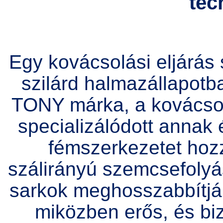
tec
Egy kovácsolási eljárá
szilárd halmazállapotba
TONY márka, a kovácsolá
specializálódott annak
fémszerkezetet hoz
szálirányú szemcsefolyás
sarkok meghosszabbítják
miközben erős, és bi