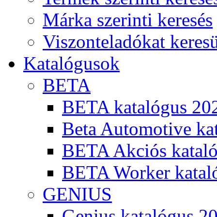
Márka szerinti keresés
Viszonteladókat keres
Katalógusok
BETA
BETA katalógus 20
Beta Automotive ka
BETA Akciós kataló
BETA Worker katal
GENIUS
Genius katalógus 2