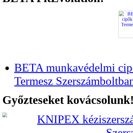
BETA munkavédelmi cipő
Termesz Szerszámboltba
Győzteseket kovácsolunk