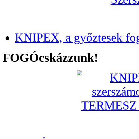
KNIPEX, a győztesek fo
FOGÓcskázzunk!