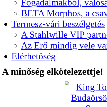
Fogadalmakból, valós
BETA Morphos, a csav
Termesz-vári beszélgetés
A Stahlwille VIP partn
Az Erő mindig vele va
Elérhetőség
A minőség elkötelezettje!