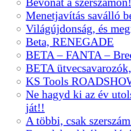
Bevonat a szerszámon
Menetjavítás saválló be
Világújdonság, és meg
Beta, RENEGADE
BETA – FANTA – Bre
BETA ütvecsavarozók, 
KS Tools ROADSHO
Ne hagyd ki az év uto
ját!!
A többi, csak szerszám