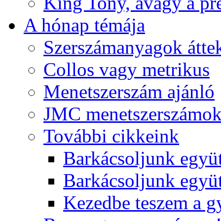
King Tony, avagy a pre
A hónap témája
Szerszámanyagok áttek
Collos vagy metrikus
Menetszerszám ajánló
JMC menetszerszámo
További cikkeink
Barkácsoljunk együt
Barkácsoljunk együtt
Kezedbe teszem a 