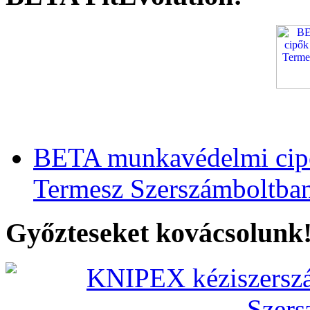
BETA munkavédelmi cipő
Termesz Szerszámboltba
Győzteseket kovácsolunk