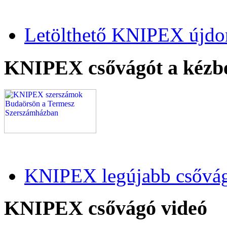
Letölthető KNIPEX újdo
KNIPEX csővágót a kézb
KNIPEX legújabb csővág
KNIPEX csővágó videó