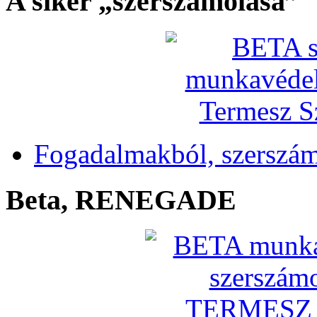
A siker „szerszámolása”
Fogadalmakból, szerszá
Beta, RENEGADE