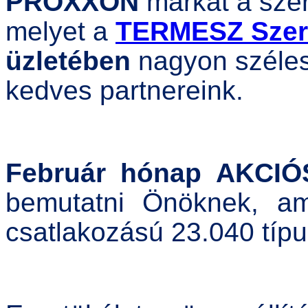
PROXXON
márkát a sze
melyet a
TERMESZ Sze
üzletében
nagyon széles
kedves partnereink.
Február hónap AKCIÓ
bemutatni Önöknek, a
csatlakozású 23.040 típ