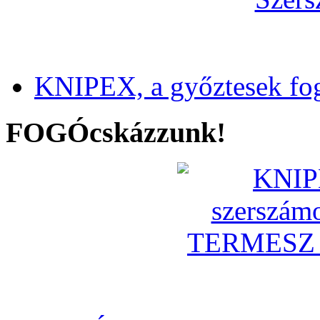
KNIPEX, a győztesek fo
FOGÓcskázzunk!