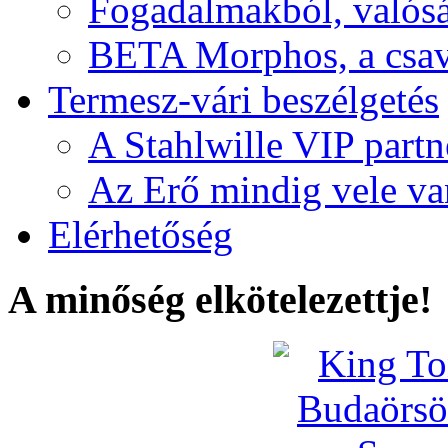
Fogadalmakból, valós
BETA Morphos, a csav
Termesz-vári beszélgetés
A Stahlwille VIP partn
Az Erő mindig vele va
Elérhetőség
A minőség elkötelezettje!