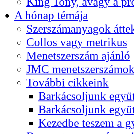
King Tony, avagy a pre
A hónap témája
Szerszámanyagok áttek
Collos vagy metrikus
Menetszerszám ajánló
JMC menetszerszámo
További cikkeink
Barkácsoljunk együt
Barkácsoljunk együtt
Kezedbe teszem a 