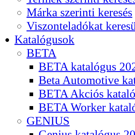
Márka szerinti keresés
Viszonteladókat keres
Katalógusok
BETA
BETA katalógus 20
Beta Automotive ka
BETA Akciós kataló
BETA Worker katal
GENIUS
Genius katalógus 2