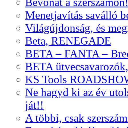
Bevonat a szerszámon
Menetjavítás saválló be
Világújdonság, és meg
Beta, RENEGADE
BETA – FANTA – Bre
BETA ütvecsavarozók, 
KS Tools ROADSHO
Ne hagyd ki az év uto
ját!!
A többi, csak szerszám