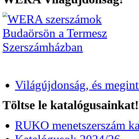
Világújdonság, és megin
Töltse le katalógusainkat!
RUKO menetszerszám kat