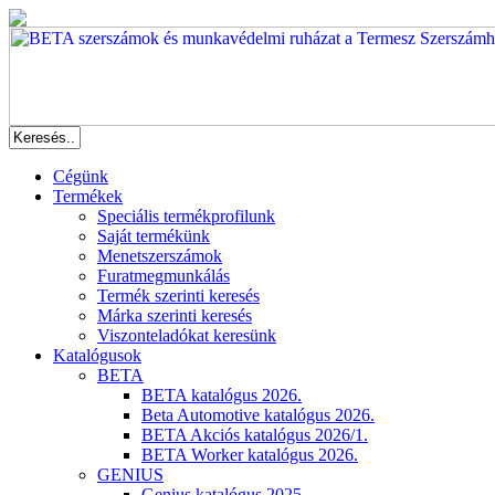
Cégünk
Termékek
Speciális termékprofilunk
Saját termékünk
Menetszerszámok
Furatmegmunkálás
Termék szerinti keresés
Márka szerinti keresés
Viszonteladókat keresünk
Katalógusok
BETA
BETA katalógus 2026.
Beta Automotive katalógus 2026.
BETA Akciós katalógus 2026/1.
BETA Worker katalógus 2026.
GENIUS
Genius katalógus 2025