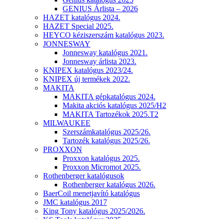
GENIUS Árlista – 2026
HAZET katalógus 2024.
HAZET Special 2025.
HEYCO kéziszerszám katalógus 2023.
JONNESWAY
Jonnesway katalógus 2021.
Jonnesway árlista 2023.
KNIPEX katalógus 2023/24.
KNIPEX új termékek 2022.
MAKITA
MAKITA gépkatalógus 2024.
Makita akciós katalógus 2025/H2
MAKITA Tartozékok 2025.T2
MILWAUKEE
Szerszámkatalógus 2025/26.
Tartozék katalógus 2025/26.
PROXXON
Proxxon katalógus 2025.
Proxxon Micromot 2025.
Rothenberger katalógusok
Rothenberger katalógus 2026.
BaerCoil menetjavító katalógus
JMC katalógus 2017
King Tony katalógus 2025/2026.