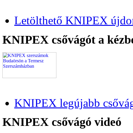
Letölthető KNIPEX újdo
KNIPEX csővágót a kézb
KNIPEX legújabb csővág
KNIPEX csővágó videó