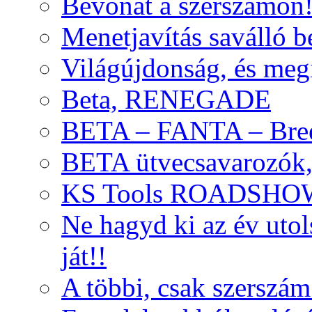
Bevonat a szerszámon
Menetjavítás saválló be
Világújdonság, és meg
Beta, RENEGADE
BETA – FANTA – Bre
BETA ütvecsavarozók, 
KS Tools ROADSHO
Ne hagyd ki az év uto
ját!!
A többi, csak szerszám