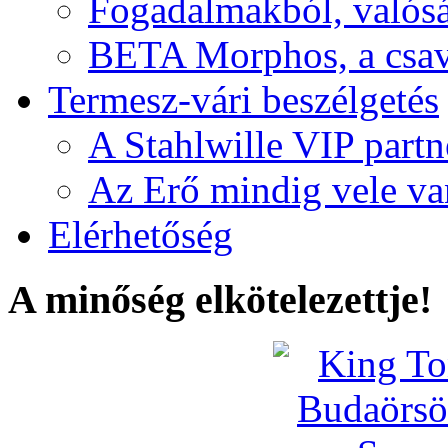
Fogadalmakból, valós
BETA Morphos, a csav
Termesz-vári beszélgetés
A Stahlwille VIP partn
Az Erő mindig vele va
Elérhetőség
A minőség elkötelezettje!