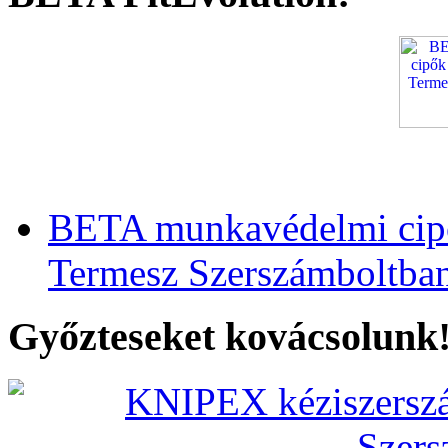
BETA munkavédelmi cipő
Termesz Szerszámboltba
Győzteseket kovácsolunk