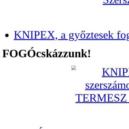
KNIPEX, a győztesek fo
FOGÓcskázzunk!