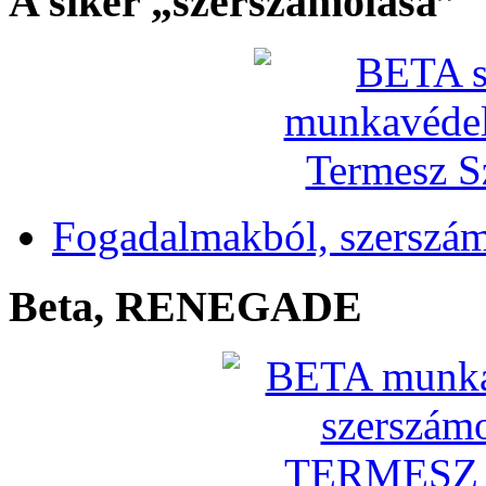
A siker „szerszámolása”
Fogadalmakból, szerszá
Beta, RENEGADE