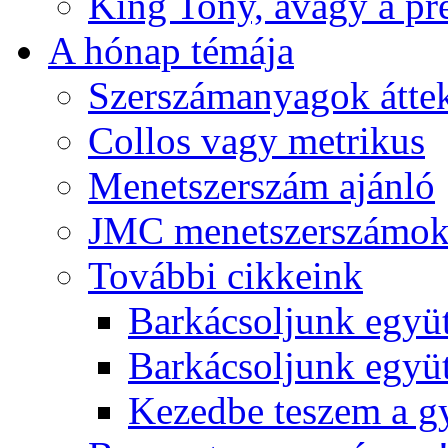
King Tony, avagy a pre
A hónap témája
Szerszámanyagok áttek
Collos vagy metrikus
Menetszerszám ajánló
JMC menetszerszámo
További cikkeink
Barkácsoljunk együt
Barkácsoljunk együtt
Kezedbe teszem a 