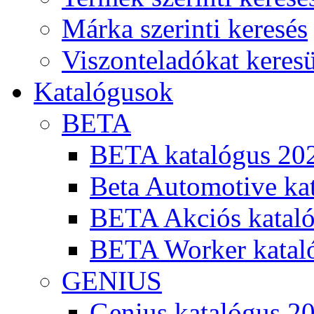
Márka szerinti keresés
Viszonteladókat keres
Katalógusok
BETA
BETA katalógus 20
Beta Automotive ka
BETA Akciós kataló
BETA Worker katal
GENIUS
Genius katalógus 2