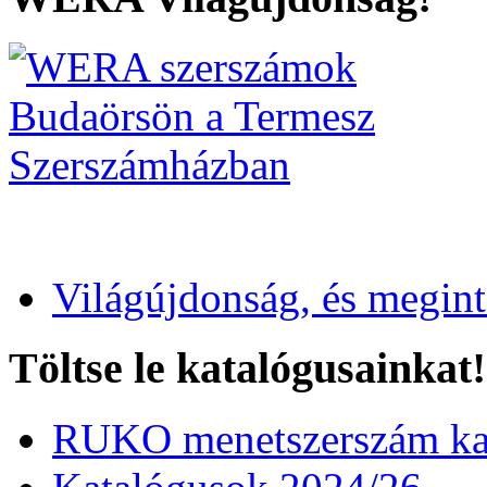
Világújdonság, és megin
Töltse le katalógusainkat!
RUKO menetszerszám kat