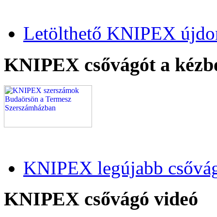
Letölthető KNIPEX újdo
KNIPEX csővágót a kézb
KNIPEX legújabb csővág
KNIPEX csővágó videó