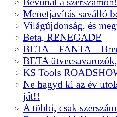
Bevonat a szerszámon
Menetjavítás saválló be
Világújdonság, és meg
Beta, RENEGADE
BETA – FANTA – Bre
BETA ütvecsavarozók, 
KS Tools ROADSHO
Ne hagyd ki az év uto
ját!!
A többi, csak szerszám