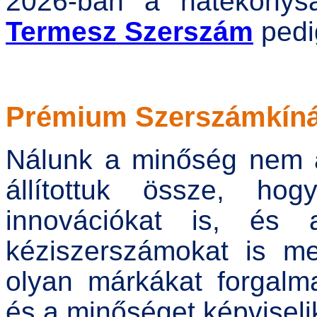
2026-ban a hatékonys
Termesz Szerszám
pedi
Prémium Szerszámkíná
Nálunk a minőség nem a
állítottuk össze, ho
innovációkat is, és a
kéziszerszámokat is meg
olyan márkákat forgalm
és a minőséget képviseli