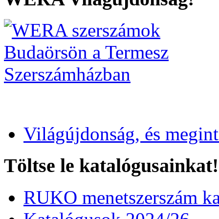
Világújdonság, és megin
Töltse le katalógusainkat!
RUKO menetszerszám kat