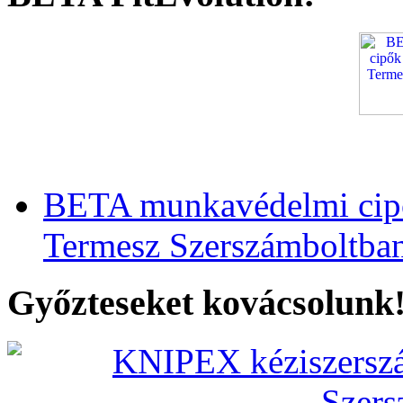
BETA munkavédelmi cipő
Termesz Szerszámboltba
Győzteseket kovácsolunk