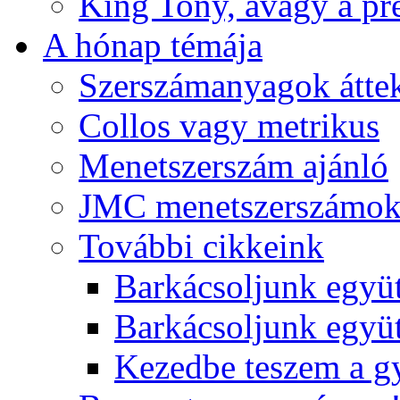
King Tony, avagy a pre
A hónap témája
Szerszámanyagok áttek
Collos vagy metrikus
Menetszerszám ajánló
JMC menetszerszámo
További cikkeink
Barkácsoljunk együt
Barkácsoljunk együtt
Kezedbe teszem a 