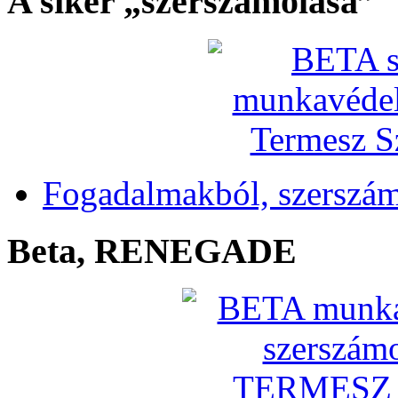
A siker „szerszámolása”
Fogadalmakból, szerszá
Beta, RENEGADE