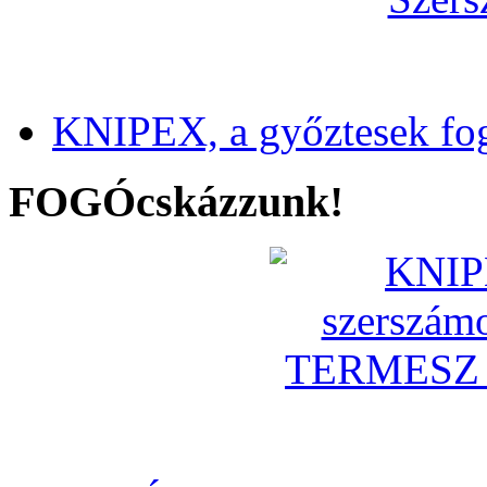
KNIPEX, a győztesek fo
FOGÓcskázzunk!