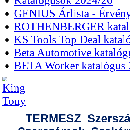
Katalógusok 2024/26
GENIUS Árlista - Érvény
ROTHENBERGER kataló
KS Tools Top Deal katal
Beta Automotive katalóg
BETA Worker katalógus 
TERMESZ
Szersz