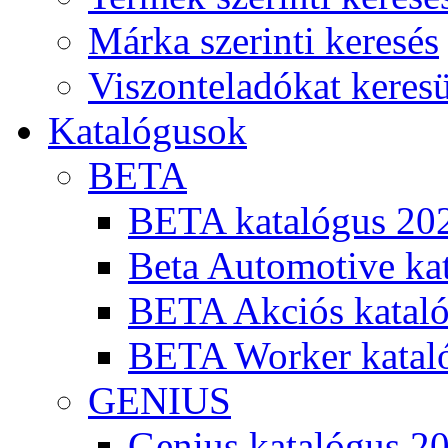
Márka szerinti keresés
Viszonteladókat keres
Katalógusok
BETA
BETA katalógus 20
Beta Automotive ka
BETA Akciós kataló
BETA Worker katal
GENIUS
Genius katalógus 2