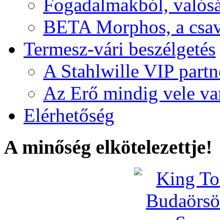
Fogadalmakból, valós
BETA Morphos, a csav
Termesz-vári beszélgetés
A Stahlwille VIP partn
Az Erő mindig vele va
Elérhetőség
A minőség elkötelezettje!