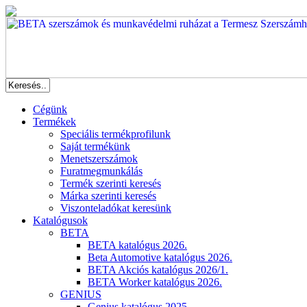
Cégünk
Termékek
Speciális termékprofilunk
Saját termékünk
Menetszerszámok
Furatmegmunkálás
Termék szerinti keresés
Márka szerinti keresés
Viszonteladókat keresünk
Katalógusok
BETA
BETA katalógus 2026.
Beta Automotive katalógus 2026.
BETA Akciós katalógus 2026/1.
BETA Worker katalógus 2026.
GENIUS
Genius katalógus 2025