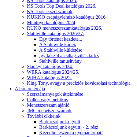
KS Tools katalógus 2025.
KS Tools Top Deal katalógus 2026.
KS Tools e-szerszámok
KUKKO csapágylehúzó katalógus 2016.
Mitutoyo katalógus 2024
RUKO menetszerszámkatalógus 2026.
Stahlwille katalógus 2026/27.
Egy történet kezdete...
A Stahlwille kódex
A Stahlwille küldetése
Így készül a csillag-villás kulcs
Stahlwille tanusítvány
Stanley katalógus 2024.
WERA katalógus 2024/25.
WIHA katalógus 2025.
King Tony, avagy a precíziós kovácsolási technológia
A hónap témája
Szerszámanyagok áttekintése
Collos vagy metrikus
Menetszerszám ajánló
JMC menetszerszámok
További cikkeink
Barkácsoljunk együtt
Barkácsoljunk együtt! - 2. rész
Kezedbe teszem a gyémántomat!