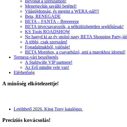
Bevonat a szerszámon!
Menetjavítás saválló betéttel!
Világújdonság, és megint a WERA-nál!!!
Beta, RENEGADE
BETA – FANTA – Breeeeeze
BETA ütvecsavarozók, a nélkülözhetetlen segítőtársak!
KS Tools ROADSHOW
Ne hagyd ki az év utolsó nagy BETA Shopping Party-ját
A többi, csak szerszám!
Fogadalmakból, valóság!
BETA Morphos, a csavarhúzó, ami a marokhoz idomul!
Termesz-vári beszélgetés
A Stahlwille VIP partnere!
Az Erő mindig vele van!
Elérhetőség
A minőség elkötelezettje!
Letölthető 2026. King Tony katalógus
Precíziós kovácsolás!