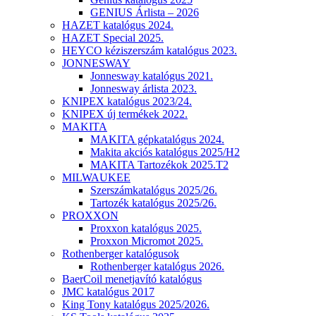
GENIUS Árlista – 2026
HAZET katalógus 2024.
HAZET Special 2025.
HEYCO kéziszerszám katalógus 2023.
JONNESWAY
Jonnesway katalógus 2021.
Jonnesway árlista 2023.
KNIPEX katalógus 2023/24.
KNIPEX új termékek 2022.
MAKITA
MAKITA gépkatalógus 2024.
Makita akciós katalógus 2025/H2
MAKITA Tartozékok 2025.T2
MILWAUKEE
Szerszámkatalógus 2025/26.
Tartozék katalógus 2025/26.
PROXXON
Proxxon katalógus 2025.
Proxxon Micromot 2025.
Rothenberger katalógusok
Rothenberger katalógus 2026.
BaerCoil menetjavító katalógus
JMC katalógus 2017
King Tony katalógus 2025/2026.