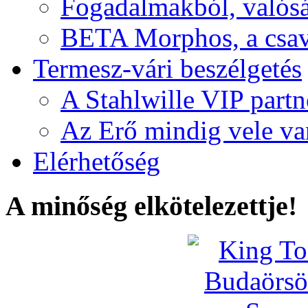
Fogadalmakból, valós
BETA Morphos, a csav
Termesz-vári beszélgetés
A Stahlwille VIP partn
Az Erő mindig vele va
Elérhetőség
A minőség elkötelezettje!