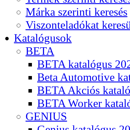
Márka szerinti keresés
Viszonteladókat keres
Katalógusok
BETA
BETA katalógus 20
Beta Automotive ka
BETA Akciós kataló
BETA Worker katal
GENIUS
Genius katalógus 2