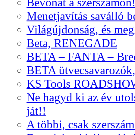
Bevonat a szerszámon
Menetjavítás saválló be
Világújdonság, és meg
Beta, RENEGADE
BETA – FANTA – Bre
BETA ütvecsavarozók, 
KS Tools ROADSHO
Ne hagyd ki az év uto
ját!!
A többi, csak szerszám