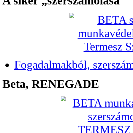
A siker „szerszámolása”
Fogadalmakból, szerszá
Beta, RENEGADE