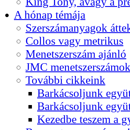
King Tony, avagy a pre
A hónap témája
Szerszámanyagok áttek
Collos vagy metrikus
Menetszerszám ajánló
JMC menetszerszámo
További cikkeink
Barkácsoljunk együt
Barkácsoljunk együtt
Kezedbe teszem a 