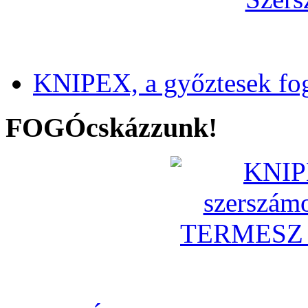
KNIPEX, a győztesek fo
FOGÓcskázzunk!