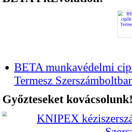
BETA munkavédelmi cipő
Termesz Szerszámboltba
Győzteseket kovácsolunk