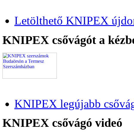
Letölthető KNIPEX újdo
KNIPEX csővágót a kézb
KNIPEX legújabb csővág
KNIPEX csővágó videó