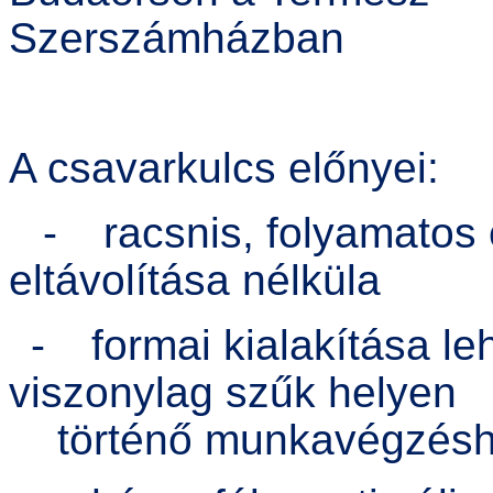
A csavarkulcs előnyei:
-
racsnis, folyamato
eltávolítása nélküla
-
formai kialakítása le
viszonylag szűk helyen
történő munkavégzés