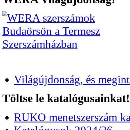
Világújdonság, és megin
Töltse le katalógusainkat!
RUKO menetszerszám kat