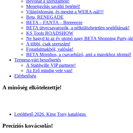
Bevonat a szerszámon!
Menetjavítás saválló betéttel!
Világújdonság, és megint a WERA-nál!!!
Beta, RENEGADE
BETA – FANTA – Breeeeeze
BETA ütvecsavarozók, a nélkülözhetetlen segítőtársak!
KS Tools ROADSHOW
Ne hagyd ki az év utolsó nagy BETA Shopping Party-ját
A többi, csak szerszám!
Fogadalmakból, valóság!
BETA Morphos, a csavarhúzó, ami a marokhoz idomul!
Termesz-vári beszélgetés
A Stahlwille VIP partnere!
Az Erő mindig vele van!
Elérhetőség
A minőség elkötelezettje!
Letölthető 2026. King Tony katalógus
Precíziós kovácsolás!