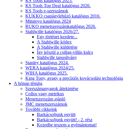
KS Tools katalógus 2025.
KS Tools Top Deal katalógus 2026.
KS Tools e-szerszámok
KUKKO csapágylehúzó katalógus 2016.
Mitutoyo katalógus 2024
RUKO menetszerszámkatalógus 2026.
Stahlwille katalógus 2026/27.
Egy történet kezdete...
A Stahlwille kódex
A Stahlwille küldetése
Így készül a csillag-villás kulcs
Stahlwille tanusítvány
Stanley katalógus 2024.
WERA katalógus 2024/25.
WIHA katalógus 2025.
King Tony, avagy a precíziós kovácsolási technológia
A hónap témája
Szerszámanyagok áttekintése
Collos vagy metrikus
Menetszerszám ajánló
JMC menetszerszámok
További cikkeink
Barkácsoljunk együtt
Barkácsoljunk együtt! - 2. rész
Kezedbe teszem a gyémántomat!