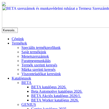
Cégünk
Termékek
Speciális termékprofilunk
Saját termékünk
Menetszerszámok
Furatmegmunkálás
Termék szerinti keresés
Márka szerinti keresés
Viszonteladókat keresünk
Katalógusok
BETA
BETA katalógus 2026.
Beta Automotive katalógus 2026.
BETA Akciós katalógus 2026/1.
BETA Worker katalógus 2026.
GENIUS
Genius katalógus 2025