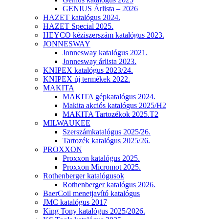
GENIUS Árlista – 2026
HAZET katalógus 2024.
HAZET Special 2025.
HEYCO kéziszerszám katalógus 2023.
JONNESWAY
Jonnesway katalógus 2021.
Jonnesway árlista 2023.
KNIPEX katalógus 2023/24.
KNIPEX új termékek 2022.
MAKITA
MAKITA gépkatalógus 2024.
Makita akciós katalógus 2025/H2
MAKITA Tartozékok 2025.T2
MILWAUKEE
Szerszámkatalógus 2025/26.
Tartozék katalógus 2025/26.
PROXXON
Proxxon katalógus 2025.
Proxxon Micromot 2025.
Rothenberger katalógusok
Rothenberger katalógus 2026.
BaerCoil menetjavító katalógus
JMC katalógus 2017
King Tony katalógus 2025/2026.