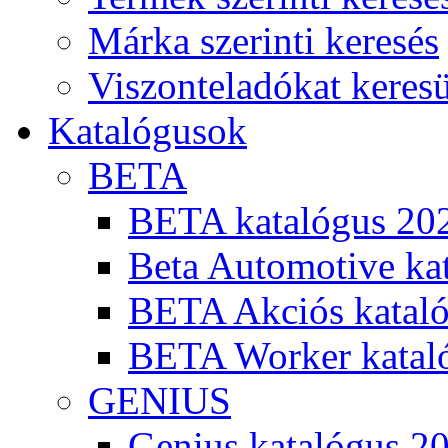
Márka szerinti keresés
Viszonteladókat keres
Katalógusok
BETA
BETA katalógus 20
Beta Automotive ka
BETA Akciós kataló
BETA Worker katal
GENIUS
Genius katalógus 2