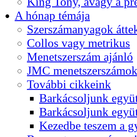
King Tony, avagy a pre
A hónap témája
Szerszámanyagok áttek
Collos vagy metrikus
Menetszerszám ajánló
JMC menetszerszámo
További cikkeink
Barkácsoljunk együt
Barkácsoljunk együtt
Kezedbe teszem a 