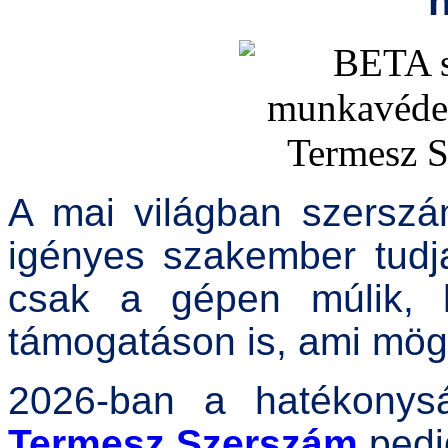
A mai világban szerszá
igényes szakember tud
csak a gépen múlik,
támogatáson is, ami mög
2026-ban a hatékonys
Termesz Szerszám
pedi