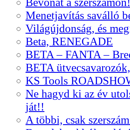
Bevonat a szerszámon
Menetjavítás saválló be
Világújdonság, és meg
Beta, RENEGADE
BETA – FANTA – Bre
BETA ütvecsavarozók, 
KS Tools ROADSHO
Ne hagyd ki az év uto
ját!!
A többi, csak szerszám