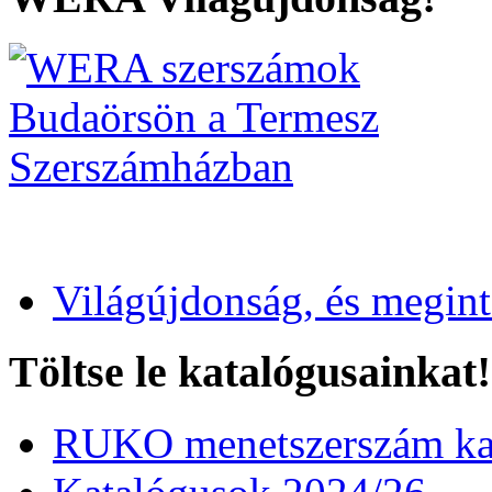
Világújdonság, és megin
Töltse le katalógusainkat!
RUKO menetszerszám kat