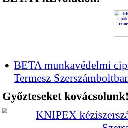
BETA munkavédelmi cipő
Termesz Szerszámboltba
Győzteseket kovácsolunk