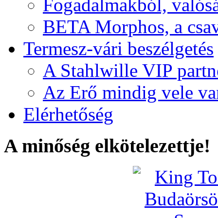
Fogadalmakból, valós
BETA Morphos, a csav
Termesz-vári beszélgetés
A Stahlwille VIP partn
Az Erő mindig vele va
Elérhetőség
A minőség elkötelezettje!