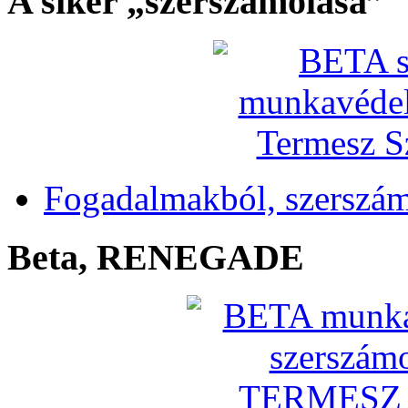
A siker „szerszámolása”
Fogadalmakból, szerszá
Beta, RENEGADE