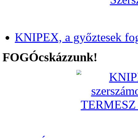
KNIPEX, a győztesek fo
FOGÓcskázzunk!