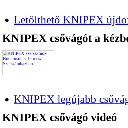
Letölthető KNIPEX újdo
KNIPEX csővágót a kézb
KNIPEX legújabb csővág
KNIPEX csővágó videó