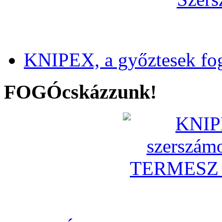
KNIPEX, a győztesek fo
FOGÓcskázzunk!