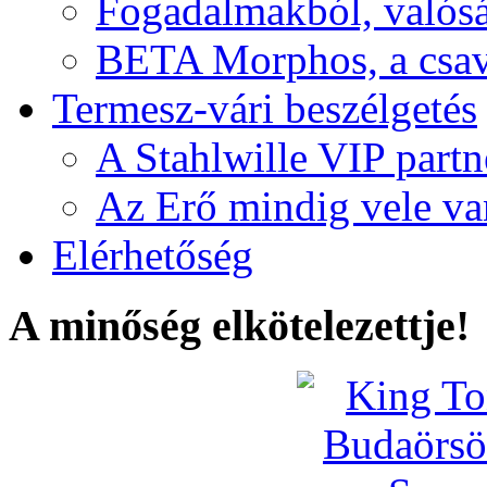
Fogadalmakból, valós
BETA Morphos, a csav
Termesz-vári beszélgetés
A Stahlwille VIP partn
Az Erő mindig vele va
Elérhetőség
A minőség elkötelezettje!