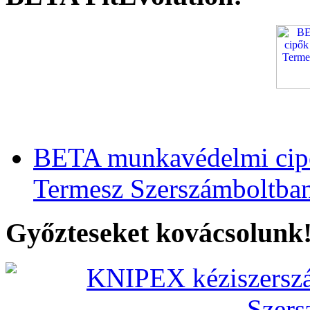
BETA munkavédelmi cipő
Termesz Szerszámboltba
Győzteseket kovácsolunk