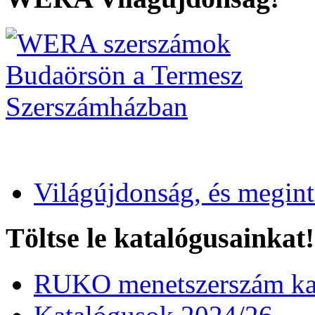
Világújdonság, és megin
Töltse le katalógusainkat!
RUKO menetszerszám kat