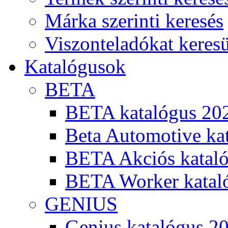
Márka szerinti keresés
Viszonteladókat keres
Katalógusok
BETA
BETA katalógus 20
Beta Automotive ka
BETA Akciós kataló
BETA Worker katal
GENIUS
Genius katalógus 2