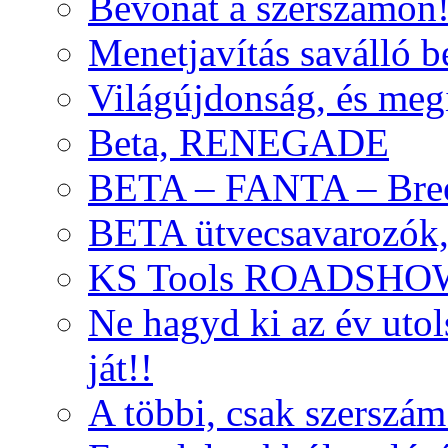
Bevonat a szerszámon
Menetjavítás saválló be
Világújdonság, és meg
Beta, RENEGADE
BETA – FANTA – Bre
BETA ütvecsavarozók, 
KS Tools ROADSHO
Ne hagyd ki az év uto
ját!!
A többi, csak szerszám