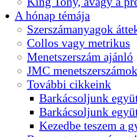
King Tony, avagy a pre
A hónap témája
Szerszámanyagok áttek
Collos vagy metrikus
Menetszerszám ajánló
JMC menetszerszámo
További cikkeink
Barkácsoljunk együt
Barkácsoljunk együtt
Kezedbe teszem a 