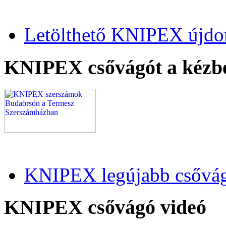
Letölthető KNIPEX újdo
KNIPEX csővágót a kézb
KNIPEX legújabb csővág
KNIPEX csővágó videó