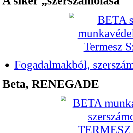
A siker „szerszámolása”
Fogadalmakból, szerszá
Beta, RENEGADE