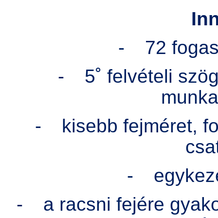
In
-
72 foga
-
5˚ felvételi szö
munka
-
kisebb fejméret, f
csa
-
egykeze
-
a racsni fejére gya