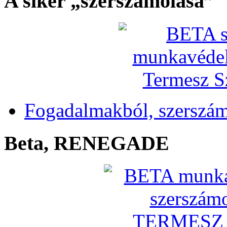
A siker „szerszámolása”
Fogadalmakból, szerszá
Beta, RENEGADE