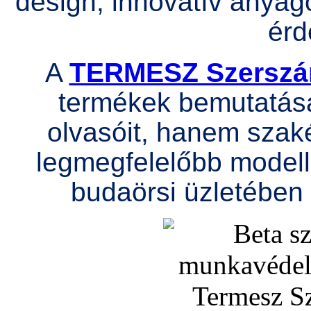
design, innovatív anyag
érd
A
TERMESZ Szersz
termékek bemutatásá
olvasóit, hanem szak
legmegfelelőbb modell
budaörsi üzletében 