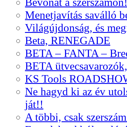
Bevonat a szerszámon
Menetjavítás saválló be
Világújdonság, és meg
Beta, RENEGADE
BETA – FANTA – Bre
BETA ütvecsavarozók, 
KS Tools ROADSHO
Ne hagyd ki az év uto
ját!!
A többi, csak szerszám