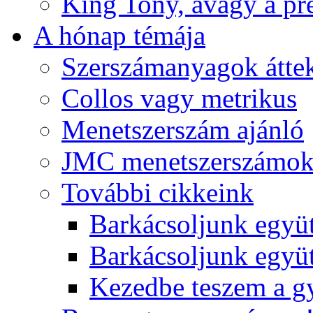
King Tony, avagy a pre
A hónap témája
Szerszámanyagok áttek
Collos vagy metrikus
Menetszerszám ajánló
JMC menetszerszámo
További cikkeink
Barkácsoljunk együt
Barkácsoljunk együtt
Kezedbe teszem a 