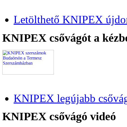
Letölthető KNIPEX újdo
KNIPEX csővágót a kézb
KNIPEX legújabb csővág
KNIPEX csővágó videó