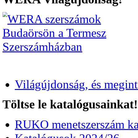
Világújdonság, és megin
Töltse le katalógusainkat!
RUKO menetszerszám kat