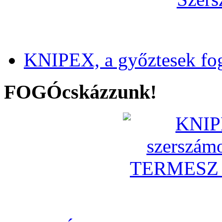
KNIPEX, a győztesek fo
FOGÓcskázzunk!