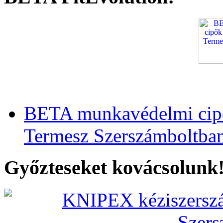
BETA munkavédelmi cipő
Termesz Szerszámboltba
Győzteseket kovácsolunk