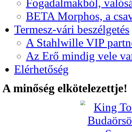
Fogadalmakból, valós
BETA Morphos, a csav
Termesz-vári beszélgetés
A Stahlwille VIP partn
Az Erő mindig vele va
Elérhetőség
A minőség elkötelezettje!