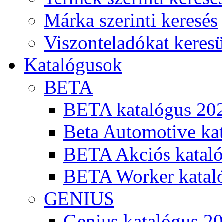
Márka szerinti keresés
Viszonteladókat keres
Katalógusok
BETA
BETA katalógus 20
Beta Automotive ka
BETA Akciós kataló
BETA Worker katal
GENIUS
Genius katalógus 2